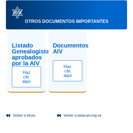
OTROS DOCUMENTOS IMPORTANTES
Listado
Documentos
Genealogistas
AIV
aprobados
por la AIV
Haz
clic
Haz
aquí
clic
aquí
Volver a Inicio
Volver a www.aiv.org.ve