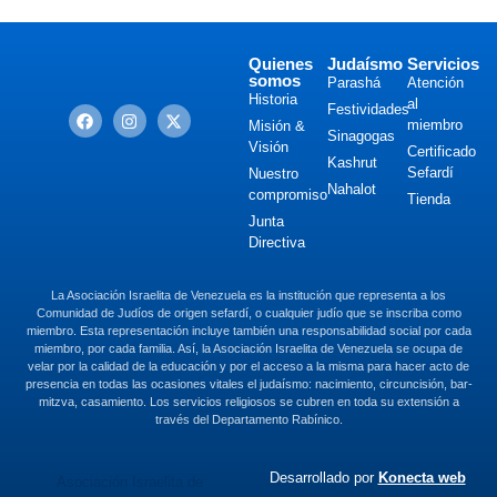
Quienes
Judaísmo
Servicios
somos
Parashá
Atención
Historia
al
Festividades
miembro
Misión &
Sinagogas
Visión
Certificado
Kashrut
Sefardí
Nuestro
Nahalot
compromiso
Tienda
Junta
Directiva
La Asociación Israelita de Venezuela es la institución que representa a los
Comunidad de Judíos de origen sefardí, o cualquier judío que se inscriba como
miembro. Esta representación incluye también una responsabilidad social por cada
miembro, por cada familia. Así, la Asociación Israelita de Venezuela se ocupa de
velar por la calidad de la educación y por el acceso a la misma para hacer acto de
presencia en todas las ocasiones vitales el judaísmo: nacimiento, circuncisión, bar-
mitzva, casamiento. Los servicios religiosos se cubren en toda su extensión a
través del Departamento Rabínico.
Desarrollado por
Konecta web
Asociación Israelita de