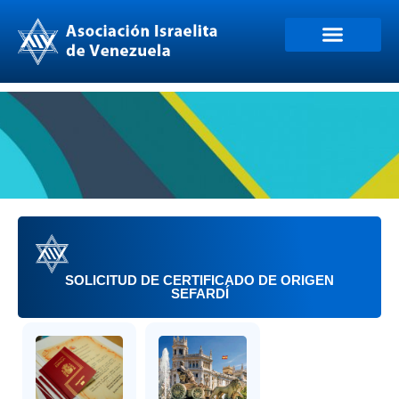
Trámites Sefardíes España
Trámites Sefardíes Portugal
Trámites Sefardíes para España
Asociación Israelita de Venezuela
SOLICITUD DE CERTIFICADO DE ORIGEN
SEFARDÍ